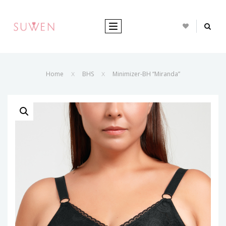
TOGGLE NAVIGATION
Home
BHS
Minimizer-BH “Miranda”
X
X